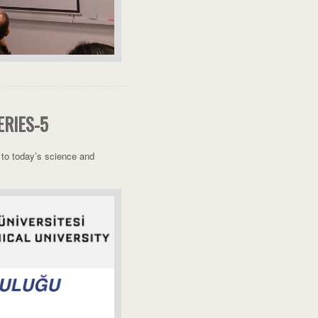
RIES-5
é to today’s science and