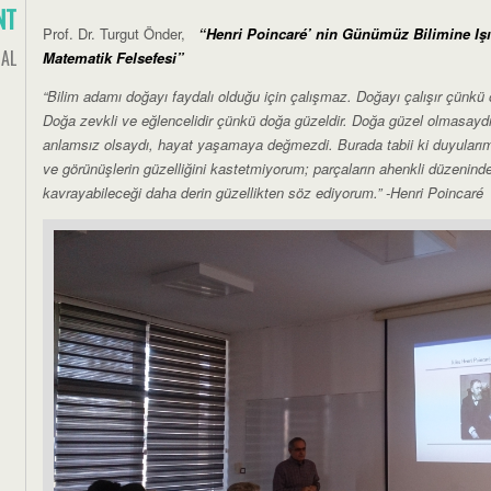
NT
Prof. Dr. Turgut Önder,
“Henri Poincaré’ nin Günümüz Bilimine Işık
AL
Matematik Felsefesi”
“Bilim adamı doğayı faydalı olduğu için çalışmaz. Doğayı çalışır çünkü 
Doğa zevkli ve eğlencelidir çünkü doğa güzeldir. Doğa güzel olmasayd
anlamsız olsaydı, hayat yaşamaya değmezdi. Burada tabii ki duyularımız
ve görünüşlerin güzelliğini kastetmiyorum; parçaların ahenkli düzeninde
kavrayabileceği daha derin güzellikten söz ediyorum.” -Henri Poincaré